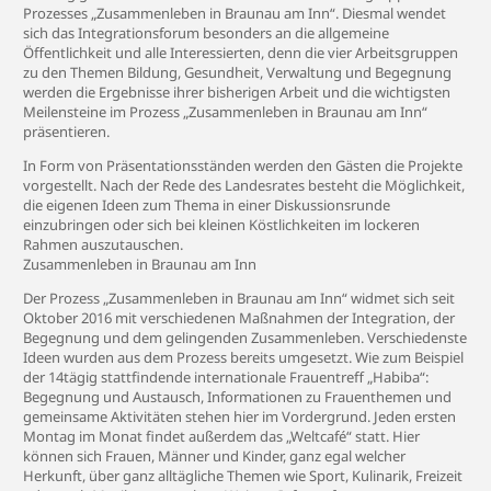
Prozesses „Zusammenleben in Braunau am Inn“. Diesmal wendet
sich das Integrationsforum besonders an die allgemeine
Öffentlichkeit und alle Interessierten, denn die vier Arbeitsgruppen
zu den Themen Bildung, Gesundheit, Verwaltung und Begegnung
werden die Ergebnisse ihrer bisherigen Arbeit und die wichtigsten
Meilensteine im Prozess „Zusammenleben in Braunau am Inn“
präsentieren.
In Form von Präsentationsständen werden den Gästen die Projekte
vorgestellt. Nach der Rede des Landesrates besteht die Möglichkeit,
die eigenen Ideen zum Thema in einer Diskussionsrunde
einzubringen oder sich bei kleinen Köstlichkeiten im lockeren
Rahmen auszutauschen.
Zusammenleben in Braunau am Inn
Der Prozess „Zusammenleben in Braunau am Inn“ widmet sich seit
Oktober 2016 mit verschiedenen Maßnahmen der Integration, der
Begegnung und dem gelingenden Zusammenleben. Verschiedenste
Ideen wurden aus dem Prozess bereits umgesetzt. Wie zum Beispiel
der 14tägig stattfindende internationale Frauentreff „Habiba“:
Begegnung und Austausch, Informationen zu Frauenthemen und
gemeinsame Aktivitäten stehen hier im Vordergrund. Jeden ersten
Montag im Monat findet außerdem das „Weltcafé“ statt. Hier
können sich Frauen, Männer und Kinder, ganz egal welcher
Herkunft, über ganz alltägliche Themen wie Sport, Kulinarik, Freizeit