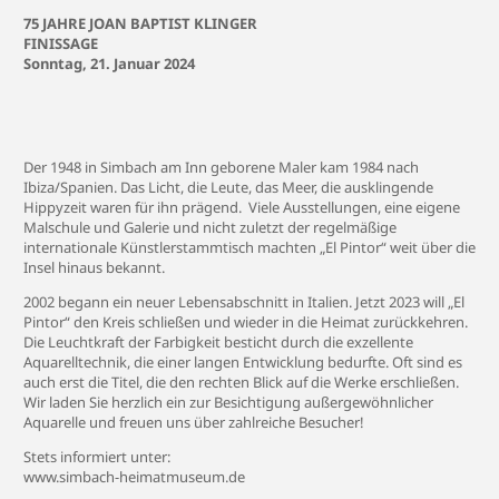
75 JAHRE JOAN BAPTIST KLINGER
FINISSAGE
Sonntag, 21. Januar 2024
Der 1948 in Simbach am Inn geborene Maler kam 1984 nach
Ibiza/Spanien. Das Licht, die Leute, das Meer, die ausklingende
Hippyzeit waren für ihn prägend. Viele Ausstellungen, eine eigene
Malschule und Galerie und nicht zuletzt der regelmäßige
internationale Künstlerstammtisch machten „El Pintor“ weit über die
Insel hinaus bekannt.
2002 begann ein neuer Lebensabschnitt in Italien. Jetzt 2023 will „El
Pintor“ den Kreis schließen und wieder in die Heimat zurückkehren.
Die Leuchtkraft der Farbigkeit besticht durch die exzellente
Aquarelltechnik, die einer langen Entwicklung bedurfte. Oft sind es
auch erst die Titel, die den rechten Blick auf die Werke erschließen.
Wir laden Sie herzlich ein zur Besichtigung außergewöhnlicher
Aquarelle und freuen uns über zahlreiche Besucher!
Stets informiert unter:
www.simbach-heimatmuseum.de