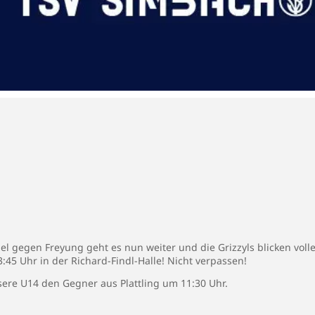
l gegen Freyung geht es nun weiter und die Grizzyls blicken voll
45 Uhr in der Richard-Findl-Halle! Nicht verpassen!
ere U14 den Gegner aus Plattling um 11:30 Uhr.