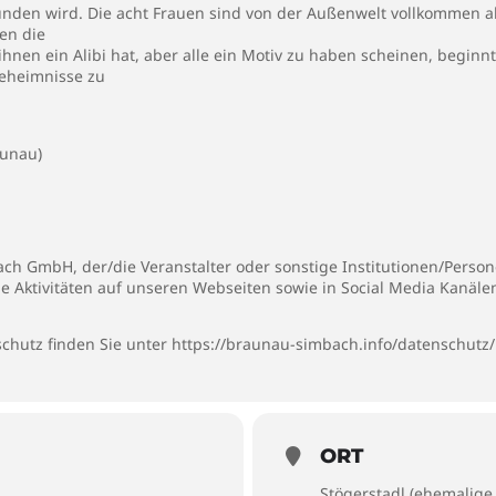
nden wird. Die acht Frauen sind von der Außenwelt vollkommen 
nen die
hnen ein Alibi hat, aber alle ein Motiv zu haben scheinen, beginnt 
Geheimnisse zu
aunau)
h GmbH, der/die Veranstalter oder sonstige Institutionen/Persone
ie Aktivitäten auf unseren Webseiten sowie in Social Media Kanäl
chutz finden Sie unter
https://braunau-simbach.info/datenschutz/
ORT
Stögerstadl (ehemalige