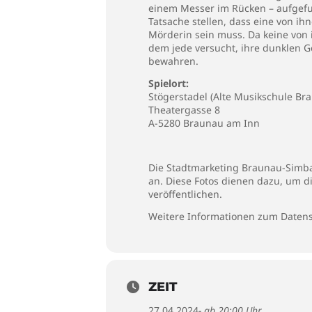
einem Messer im Rücken – aufgefu
Tatsache stellen, dass eine von ih
Mörderin sein muss. Da keine von i
dem jede versucht, ihre dunklen 
bewahren.
Spielort:
Stögerstadel (Alte Musikschule Br
Theatergasse 8
A-5280 Braunau am Inn
Die Stadtmarketing Braunau-Simbac
an. Diese Fotos dienen dazu, um d
veröffentlichen.
Weitere Informationen zum Datens
ZEIT
27.04.2024
- ab 20:00 Uhr