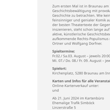
Zum ersten Mal ist in Braunau am 
Geschichtsbewältigung mit provoka
Geschichte zu betrachten. Wie kein
feinsinniger und genialer Komik au
der besten Theatertexte der Gegen
inszenieren, steht schon lange au
aktive, künstlerische Geschichtsb
aufkommende Rechts-Populismus mit
Ortner und Wolfgang Dorfner.
Spieltermine:
Fr.02./ Sa.03. August – jeweils 20:0
Mi. 07./ Do. 08./ Fr. 09. August – je
Spielort:
Kirchenplatz, 5280 Braunau am In
Karten und Infos für alle Verans
Online-Kartenverkauf unter:
und
Ab 21. Juni 2024 im Kartenbüro
Ehemalige Trafik Simböck
Linzerstraße 5