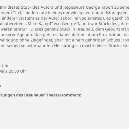
Inn dieses Stück des Autors und Regisseurs George Tabori zu sehen
ntem Titel, sondern auch eines der witzigsten und tiefsinnigste
 anderer versteht es der Autor Tabori, ein so ernstes und geschich
fzubereiten. „Mein Kampf“ von George Tabori war Stück des Jahres
wartsliteratur. „Dieses geniale Stück in Braunau, dem Geburtsort
f unserer Agenda. Uns geht es dabei aber nicht um Provokation, d
ewältigung ohne Zeigefinger, aber mit einem gehörigen Schuss Iro
 seinen selbsternannten Heilsbringern macht dieses Stück aktuel
0 Uhr
weils 20:00 Uhr
n
taltungen des Braunauer Theatersommers: