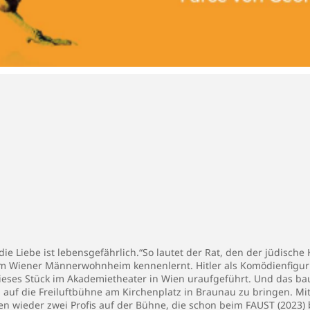
 die Liebe ist lebensgefährlich.“So lautet der Rat, den der jüdisc
r im Wiener Männerwohnheim kennenlernt. Hitler als Komödienfigur
dieses Stück im Akademietheater in Wien uraufgeführt. Und das bau
 auf die Freiluftbühne am Kirchenplatz in Braunau zu bringen. Mit
en wieder zwei Profis auf der Bühne, die schon beim FAUST (2023) b