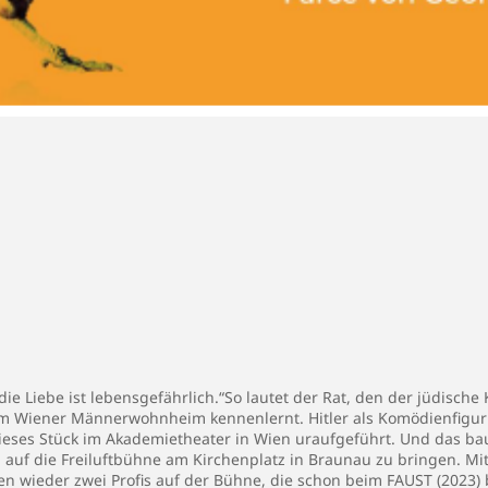
 die Liebe ist lebensgefährlich.“So lautet der Rat, den der jüdisc
r im Wiener Männerwohnheim kennenlernt. Hitler als Komödienfigur
dieses Stück im Akademietheater in Wien uraufgeführt. Und das bau
 auf die Freiluftbühne am Kirchenplatz in Braunau zu bringen. Mit
en wieder zwei Profis auf der Bühne, die schon beim FAUST (2023) b