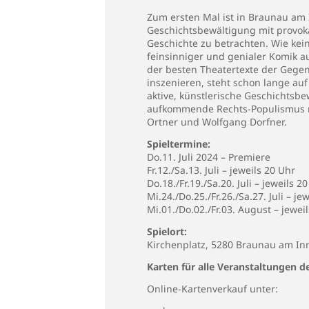
Zum ersten Mal ist in Braunau am 
Geschichtsbewältigung mit provoka
Geschichte zu betrachten. Wie kein
feinsinniger und genialer Komik au
der besten Theatertexte der Gegen
inszenieren, steht schon lange au
aktive, künstlerische Geschichtsb
aufkommende Rechts-Populismus mit
Ortner und Wolfgang Dorfner.
Spieltermine:
Do.11. Juli 2024 – Premiere
Fr.12./Sa.13. Juli – jeweils 20 Uhr
Do.18./Fr.19./Sa.20. Juli – jeweils 2
Mi.24./Do.25./Fr.26./Sa.27. Juli – je
Mi.01./Do.02./Fr.03. August – jewei
Spielort:
Kirchenplatz, 5280 Braunau am In
Karten für alle Veranstaltungen 
Online-Kartenverkauf unter: