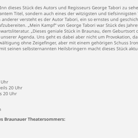
Inn dieses Stück des Autors und Regisseurs George Tabori zu sehen
ntem Titel, sondern auch eines der witzigsten und tiefsinnigste
 anderer versteht es der Autor Tabori, ein so ernstes und geschich
fzubereiten. „Mein Kampf“ von George Tabori war Stück des Jahres
wartsliteratur. „Dieses geniale Stück in Braunau, dem Geburtsort
f unserer Agenda. Uns geht es dabei aber nicht um Provokation, d
ewältigung ohne Zeigefinger, aber mit einem gehörigen Schuss Iro
 seinen selbsternannten Heilsbringern macht dieses Stück aktuel
0 Uhr
weils 20 Uhr
ls 20 Uhr
n
des Braunauer Theatersommers: