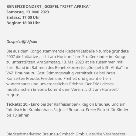
BENEFIZKONZERT „GOSPEL TRIFFT AFRIKA“
Samstag, 13. Mai 2023
Einlass: 17:00 Uhr
Beginn: 18:00 Uhr
Gospel trifft Afrika
Die aus dem Kongo stammende Riederin Isabelle Ntumba gründete
2007 die Initiative „Licht am Horizont“ um Straßenkinder im Kongo
zu unterstützen. Am Samstag, 13. Mai 2023 ist sie zusammen mit
ihrer Band im Rahmen des Benefizkonzertes „Gospel trifft Afrika“ im
VAZ Braunau zu Gast. Stimmgewaltig vermittelt sie bei ihren
Konzerten Freude, Frieden und Freiheit und garantiert ein
wunderbares und unvergessliches Erlebnis. Der Erlös dieses
musikalischen Erlebnis kommt dem Verein „Licht am Horizont“
zugute.
Tickets: 20,- Euro
bei der Raiffeisenbank Region Braunau und am
Infotisch im Krankenhaus St. Josef Braunau. Freier Eintritt für Kinder
bis 13 Jahren.
Die Stadtmarketing Braunau-Simbach GmbH, der/die Veranstalter