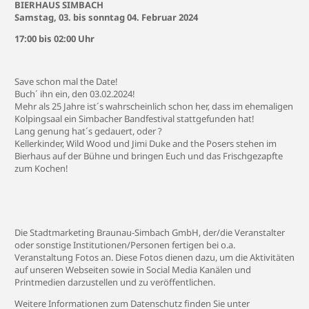
BIERHAUS SIMBACH
Samstag, 03. bis sonntag 04. Februar 2024
17:00 bis 02:00 Uhr
Save schon mal the Date!
Buch´ ihn ein, den 03.02.2024!
Mehr als 25 Jahre ist´s wahrscheinlich schon her, dass im ehemaligen
Kolpingsaal ein Simbacher Bandfestival stattgefunden hat!
Lang genung hat´s gedauert, oder ?
Kellerkinder, Wild Wood und Jimi Duke and the Posers stehen im
Bierhaus auf der Bühne und bringen Euch und das Frischgezapfte
zum Kochen!
Die Stadtmarketing Braunau-Simbach GmbH, der/die Veranstalter
oder sonstige Institutionen/Personen fertigen bei o.a.
Veranstaltung Fotos an. Diese Fotos dienen dazu, um die Aktivitäten
auf unseren Webseiten sowie in Social Media Kanälen und
Printmedien darzustellen und zu veröffentlichen.
Weitere Informationen zum Datenschutz finden Sie unter