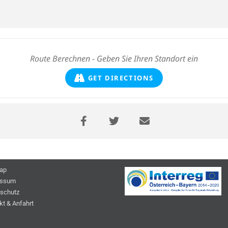
GET DIRECTIONS
ap
essum
schutz
kt & Anfahrt