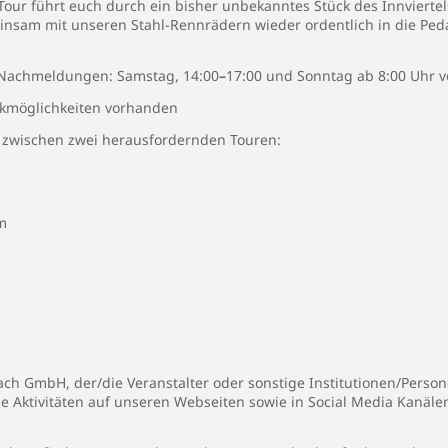
ur führt euch durch ein bisher unbekanntes Stück des Innviertels
nsam mit unseren Stahl-Rennrädern wieder ordentlich in die Pedal
Nachmeldungen: Samstag, 14:00
–
17:00 und Sonntag ab 8:00 Uhr v
kmöglichkeiten vorhanden
l zwischen zwei herausfordernden Touren:
m
h GmbH, der/die Veranstalter oder sonstige Institutionen/Persone
ie Aktivitäten auf unseren Webseiten sowie in Social Media Kanäl