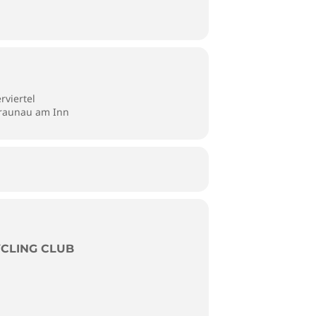
rviertel
Braunau am Inn
YCLING CLUB