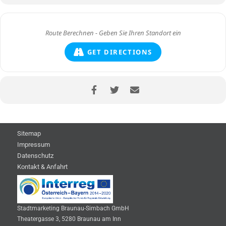
GET DIRECTIONS
Sitemap
Impressum
Datenschutz
Kontakt & Anfahrt
Stadtmarketing Braunau-Simbach GmbH
Theatergasse 3, 5280 Braunau am Inn