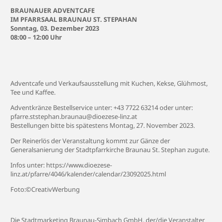
BRAUNAUER ADVENTCAFE
IM PFARRSAAL BRAUNAU ST. STEPAHAN
Sonntag, 03. Dezember 2023
08:00 – 12:00 Uhr
Adventcafe und Verkaufsausstellung mit Kuchen, Kekse, Glühmost,
Tee und Kaffee.
Adventkränze Bestellservice unter: +43 7722 63214 oder unter:
pfarre.ststephan.braunau@dioezese-linz.at
Bestellungen bitte bis spätestens Montag, 27. November 2023.
Der Reinerlös der Veranstaltung kommt zur Gänze der
Generalsanierung der Stadtpfarrkirche Braunau St. Stephan zugute.
Infos unter:
https://www.dioezese-
linz.at/pfarre/4046/kalender/calendar/23092025.html
Foto:©CreativWerbung
Die Stadtmarketing Braunau-Simbach GmbH, der/die Veranstalter