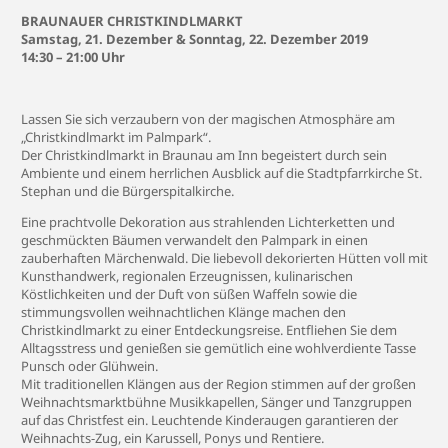
BRAUNAUER CHRISTKINDLMARKT
Samstag, 21. Dezember & Sonntag, 22. Dezember 2019
14:30 – 21:00 Uhr
Lassen Sie sich verzaubern von der magischen Atmosphäre am
„Christkindlmarkt im Palmpark“.
Der Christkindlmarkt in Braunau am Inn begeistert durch sein
Ambiente und einem herrlichen Ausblick auf die Stadtpfarrkirche St.
Stephan und die Bürgerspitalkirche.
Eine prachtvolle Dekoration aus strahlenden Lichterketten und
geschmückten Bäumen verwandelt den Palmpark in einen
zauberhaften Märchenwald. Die liebevoll dekorierten Hütten voll mit
Kunsthandwerk, regionalen Erzeugnissen, kulinarischen
Köstlichkeiten und der Duft von süßen Waffeln sowie die
stimmungsvollen weihnachtlichen Klänge machen den
Christkindlmarkt zu einer Entdeckungsreise. Entfliehen Sie dem
Alltagsstress und genießen sie gemütlich eine wohlverdiente Tasse
Punsch oder Glühwein.
Mit traditionellen Klängen aus der Region stimmen auf der großen
Weihnachtsmarktbühne Musikkapellen, Sänger und Tanzgruppen
auf das Christfest ein. Leuchtende Kinderaugen garantieren der
Weihnachts-Zug, ein Karussell, Ponys und Rentiere.