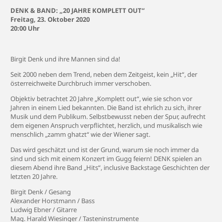
DENK & BAND: „20 JAHRE KOMPLETT OUT“
Freitag, 23. Oktober 2020
20:00 Uhr
Birgit Denk und ihre Mannen sind da!
Seit 2000 neben dem Trend, neben dem Zeitgeist, kein „Hit“, der
österreichweite Durchbruch immer verschoben.
Objektiv betrachtet 20 Jahre „Komplett out“, wie sie schon vor
Jahren in einem Lied bekannten. Die Band ist ehrlich zu sich, ihrer
Musik und dem Publikum. Selbstbewusst neben der Spur, aufrecht
dem eigenen Anspruch verpflichtet, herzlich, und musikalisch wie
menschlich „zamm ghatzt“ wie der Wiener sagt.
Das wird geschätzt und ist der Grund, warum sie noch immer da
sind und sich mit einem Konzert im Gugg feiern! DENK spielen an
diesem Abend ihre Band „Hits“, inclusive Backstage Geschichten der
letzten 20 Jahre.
Birgit Denk / Gesang
Alexander Horstmann / Bass
Ludwig Ebner / Gitarre
Mag. Harald Wiesinger / Tasteninstrumente