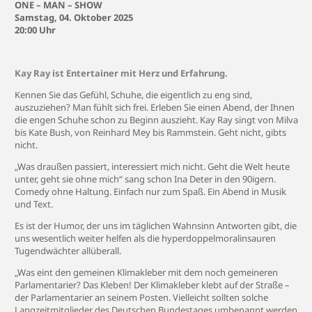
ONE – MAN – SHOW
Samstag, 04. Oktober 2025
20:00 Uhr
Kay Ray ist Entertainer mit Herz und Erfahrung.
Kennen Sie das Gefühl, Schuhe, die eigentlich zu eng sind,
auszuziehen? Man fühlt sich frei. Erleben Sie einen Abend, der Ihnen
die engen Schuhe schon zu Beginn auszieht. Kay Ray singt von Milva
bis Kate Bush, von Reinhard Mey bis Rammstein. Geht nicht, gibts
nicht.
„Was draußen passiert, interessiert mich nicht. Geht die Welt heute
unter, geht sie ohne mich“ sang schon Ina Deter in den 90igern.
Comedy ohne Haltung. Einfach nur zum Spaß. Ein Abend in Musik
und Text.
Es ist der Humor, der uns im täglichen Wahnsinn Antworten gibt, die
uns wesentlich weiter helfen als die hyperdoppelmoralinsauren
Tugendwächter allüberall.
„Was eint den gemeinen Klimakleber mit dem noch gemeineren
Parlamentarier? Das Kleben! Der Klimakleber klebt auf der Straße –
der Parlamentarier an seinem Posten. Vielleicht sollten solche
Langzeitmitglieder des Deutschen Bundestages umbenannt werden