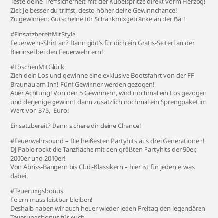
Teste deine Treffsicherheit mit der Kübelspritze direkt vorm Herzog!
Ziel: Je besser du triffst, desto höher deine Gewinnchance!
Zu gewinnen: Gutscheine für Schankmixgetränke an der Bar!
#EinsatzbereitMitStyle
Feuerwehr-Shirt an? Dann gibt’s für dich ein Gratis-Seiterl an der
Bierinsel bei den Feuerwehrlern!
#LöschenMitGlück
Zieh dein Los und gewinne eine exklusive Bootsfahrt von der FF
Braunau am Inn! Fünf Gewinner werden gezogen!
Aber Achtung! Von den 5 Gewinnern, wird nochmal ein Los gezogen
und derjenige gewinnt dann zusätzlich nochmal ein Sprengpaket im
Wert von 375,- Euro!
Einsatzbereit? Dann sichere dir deine Chance!
#Feuerwehrsound
– Die heißesten Partyhits aus drei Generationen!
DJ Pablo rockt die Tanzfläche mit den größten Partyhits der 90er,
2000er und 2010er!
Von Abriss-Bangern bis Club-Klassikern – hier ist für jeden etwas
dabei.
#Teuerungsbonus
Feiern muss leistbar bleiben!
Deshalb haben wir auch heuer wieder jeden Freitag den legendären
Teuerungsbonus für euch.