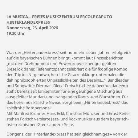
LA MUSICA – FREIES MUSIKZENTRUM ERCOLE CAPUTO
HINTERLANDEXPRESS
Donnerstag, 23. April 2026
19:30 Uhr
Was der „Hinterlandexbress“ seit nunmehr sieben Jahren erfolgreich
auf die bayerischen Bühnen bringt, kommt laut Presseberichten
„mit dem Drehmoment und Powergroove einer gut geölten
Diesellok daher. Tiefenentspannt zelebriert die fünfköpfige Kombo
den Trip ins Nirgendwo, herrliche Gitarrenklänge untermalen die
dahinphilosophierten Unpässlichkeiten des Daseins…“ Bandleader
und Songwriter Dietmar „Dietz“ Forisch (schee daneem/a daneem)
steht bereits seit Jahrzehnten für eine gelungene Mischung aus
ausgefeilter Mundart und swingenden Roots- und Bluestönen. Für
das hohe musikalische Niveau sorgt beim „Hinterlandexbress“ das
spielfrohe Bordpersonal:
Mit Manfred Brunner, Hans Eckl, Christian Münzker und Ernst Reiter
stehen Forisch versierte Jazz- und Rockmusiker aus dem bayerisch-
österreichischen Grenzland zur Seite.
Übrigens: der Hinterlandexbress hat sein gleichnamiges – von der