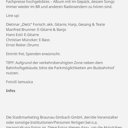
Fachpresse hochgelobtes – Album mit im Gepäck, dessen Songs
immer wieder im BR und anderen Radiosendern zu hören sind.
Line up:
Dietmar „Dietz“ Forisch: akk. Gitarre, Harp, Gesang & Texte
Manfred Brunner: E-Gitarre & Banjo
Hans Eckl: E-Gitarre
Christian Münzker: E-Bass
Ernst Reiter: Drums
Eintritt frei, Spenden erwünscht.
TIPP: Aufgrund der verkehrsberuhigten Zone neben dem
Bahnhofsgebäude, bitte die Parkmöglichkeiten am Busbahnhof
nutzen.
Foto© lamusica
Infos
Die Stadtmarketing Braunau-Simbach GmbH, der/die Veranstalter
oder sonstige Institutionen/Personen fertigen bei o.a.
Veranstaltung Fotos an. Diese Fotos dienen dazu, um die Aktivitäten