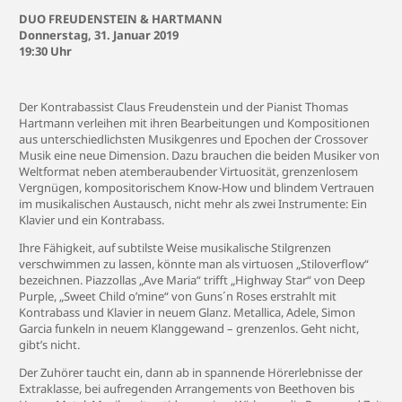
DUO FREUDENSTEIN & HARTMANN
Donnerstag, 31. Januar 2019
19:30 Uhr
Der Kontrabassist Claus Freudenstein und der Pianist Thomas
Hartmann verleihen mit ihren Bearbeitungen und Kompositionen
aus unterschiedlichsten Musikgenres und Epochen der Crossover
Musik eine neue Dimension. Dazu brauchen die beiden Musiker von
Weltformat neben atemberaubender Virtuosität, grenzenlosem
Vergnügen, kompositorischem Know-How und blindem Vertrauen
im musikalischen Austausch, nicht mehr als zwei Instrumente: Ein
Klavier und ein Kontrabass.
Ihre Fähigkeit, auf subtilste Weise musikalische Stilgrenzen
verschwimmen zu lassen, könnte man als virtuosen „Stiloverflow“
bezeichnen. Piazzollas „Ave Maria“ trifft „Highway Star“ von Deep
Purple, „Sweet Child o’mine“ von Guns´n Roses erstrahlt mit
Kontrabass und Klavier in neuem Glanz. Metallica, Adele, Simon
Garcia funkeln in neuem Klanggewand – grenzenlos. Geht nicht,
gibt’s nicht.
Der Zuhörer taucht ein, dann ab in spannende Hörerlebnisse der
Extraklasse, bei aufregenden Arrangements von Beethoven bis