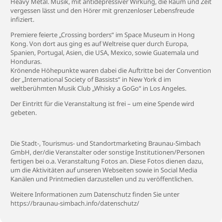
Heavy Metal. Musik, mit antidepressiver Wirkung, die Raum und Zeit
vergessen lässt und den Hörer mit grenzenloser Lebensfreude
infiziert.
Premiere feierte „Crossing borders“ im Space Museum in Hong
Kong. Von dort aus ging es auf Weltreise quer durch Europa,
Spanien, Portugal, Asien, die USA, Mexico, sowie Guatemala und
Honduras.
Krönende Höhepunkte waren dabei die Auftritte bei der Convention
der „International Society of Bassists“ in New York d im
weltberühmten Musik Club „Whisky a GoGo“ in Los Angeles.
Der Eintritt für die Veranstaltung ist frei – um eine Spende wird
gebeten.
Die Stadt-, Tourismus- und Standortmarketing Braunau-Simbach
GmbH, der/die Veranstalter oder sonstige Institutionen/Personen
fertigen bei o.a. Veranstaltung Fotos an. Diese Fotos dienen dazu,
um die Aktivitäten auf unseren Webseiten sowie in Social Media
Kanälen und Printmedien darzustellen und zu veröffentlichen.
Weitere Informationen zum Datenschutz finden Sie unter
https://braunau-simbach.info/datenschutz/