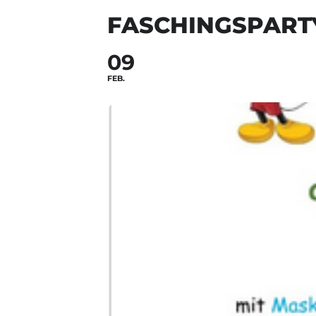
FASCHINGSPARTY
09
FEB.