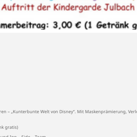
hren – „Kunterbunte Welt von Disney“. Mit Maskenprämierung, Verlo
k gratis)
 und Inn – Side – Team