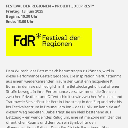
FESTIVAL DER REGIONEN – PROJEKT „DEEP REST“
Freitag, 13. Juni 2025
Beginn: 10:30 Uhr
Ende: 13:00 Uhr
Dem Wunsch, das Bett mit sich herumtragen zu können, wird in
dieser Performance Gestalt gegeben. Die Inspiration hierfür stammt
aus einem wiederkehrenden Traum der Künstlerin Jacqueline K.
Böhm, in dem sie sich lediglich in ihre Bettdecke gehüllt auf offener
Straße bewegt. In ihrer Performance verschwimmen die Grenzen
zwischen Privatheit und Öffentlichkeit sowie zwischen Wachsein und
Traumwelt: Sie verlässt ihr Bett in Linz, steigt in den Zug und reist bis
ins Festivalzentrum in Braunau am Inn – das Publikum kann sie auf
diesem Weg begleiten. Dabei trägt sie ein Kleid bestehend aus
Bettzeug – ein wandelndes Refugium, eine intime Zone inmitten des
öffentlichen Raums und dennoch ein Symbol für den
allgegenwärtigen Ballast. „Deep Rest“ ist ein Experiment über