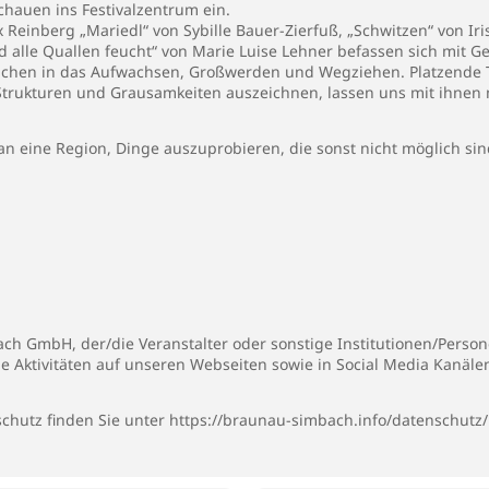
chauen ins Festivalzentrum ein.
 Reinberg „Mariedl“ von Sybille Bauer-Zierfuß, „Schwitzen“ von Iri
 alle Quallen feucht“ von Marie Luise Lehner befassen sich mit G
chen in das Aufwachsen, Großwerden und Wegziehen. Platzende T
 Strukturen und Grausamkeiten auszeichnen, lassen uns mit ihnen
an eine Region, Dinge auszuprobieren, die sonst nicht möglich sin
h GmbH, der/die Veranstalter oder sonstige Institutionen/Persone
ie Aktivitäten auf unseren Webseiten sowie in Social Media Kanäl
chutz finden Sie unter
https://braunau-simbach.info/datenschutz/