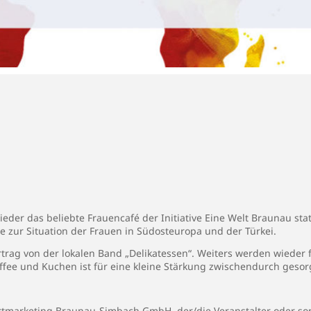
eder das beliebte Frauencafé der Initiative Eine Welt Braunau statt
e zur Situation der Frauen in Südosteuropa und der Türkei.
rtrag von der lokalen Band „Delikatessen“. Weiters werden wieder 
fee und Kuchen ist für eine kleine Stärkung zwischendurch gesor
rtmarketing Braunau-Simbach GmbH, der/die Veranstalter oder son