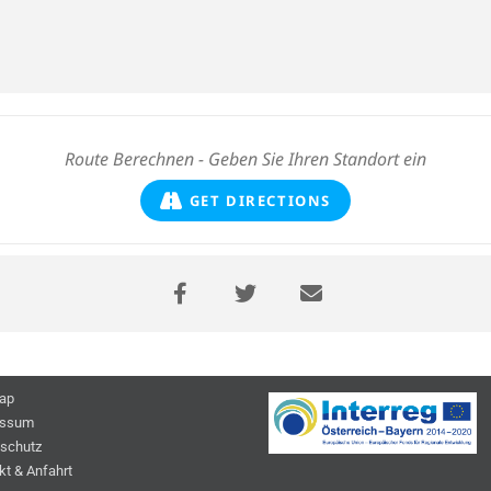
GET DIRECTIONS
ap
essum
schutz
kt & Anfahrt