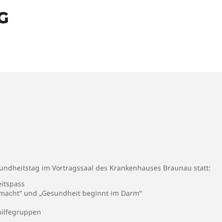
G
undheitstag im Vortragssaal des Krankenhauses Braunau statt:
itspass
emacht“ und „Gesundheit beginnt im Darm“
hilfegruppen