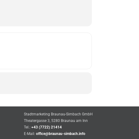
Stadtmarketing Braunau-Simbach GmbH
Theatergasse 3, 5280 Braunau am Inn
Tel.:
+43 (7722) 21414
E-Mail:
office@braunau-simbach.info