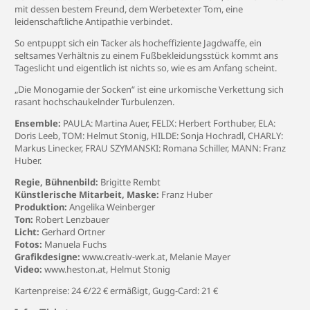
mit dessen bestem Freund, dem Werbetexter Tom, eine
leidenschaftliche Antipathie verbindet.
So entpuppt sich ein Tacker als hocheffiziente Jagdwaffe, ein
seltsames Verhältnis zu einem Fußbekleidungsstück kommt ans
Tageslicht und eigentlich ist nichts so, wie es am Anfang scheint.
„Die Monogamie der Socken“ ist eine urkomische Verkettung sich
rasant hochschaukelnder Turbulenzen.
Ensemble:
PAULA: Martina Auer, FELIX: Herbert Forthuber, ELA:
Doris Leeb, TOM: Helmut Stonig, HILDE: Sonja Hochradl, CHARLY:
Markus Linecker, FRAU SZYMANSKI: Romana Schiller, MANN: Franz
Huber.
Regie, Bühnenbild:
Brigitte Rembt
Künstlerische Mitarbeit, Maske:
Franz Huber
Produktion:
Angelika Weinberger
Ton:
Robert Lenzbauer
Licht:
Gerhard Ortner
Fotos:
Manuela Fuchs
Grafikdesigne:
www.creativ-werk.at
, Melanie Mayer
Video:
www.heston.at
, Helmut Stonig
Kartenpreise: 24 €/22 € ermäßigt, Gugg-Card: 21 €