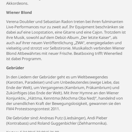
Akkordeons.
Wiener Blond
Verena Doublier und Sebastian Radon treten bei ihren fulminanten
Live-Performances nur zu zweit auf. Ihr Equipment beschränken sie
dabei auf eine Loopstation, eine Gitarre und eine Cajon. Trotzdem ist
ihre Musik, sowohl auf dem Debüt-Album „Der letzte Kaiser“, als
auch auf ihrer neuen Veröffentlichung „ZWA“, energiegeladen und
vielseitig und strotzt vor Selbstironie. Musikalisch verbinden Wiener
Blond Altbewährtes mit neuer Frische. Beatboxing trifft Wienerlied
ist dabei Programm.
Gebrüder
In den Liedern der Gebrüder geht es um Weltbewegendes
(Karotten, Paradeiser) und um Unbedeutendes (ewige Liebe, das
Ende der Welt), um Vergangenes (Kambrium, Präkambrium) und
Zukünftiges (das Ende der Welt). Mit ihrer Hymne an den Wiener
Konjunktiv, „Hättma, Kenntma (Mochma Oba Ned)“, handelnd von
der unendlichen Kraft der Bewegungslosigkeit, gewannen sie den
FM4 Protestsongcontest 2011.
Die Gebrüder sind: Andreas Putz (Liedsänger), Andi Pieber
(Kontrabass) und Roland Guggenbichler (Ziehharmonika).