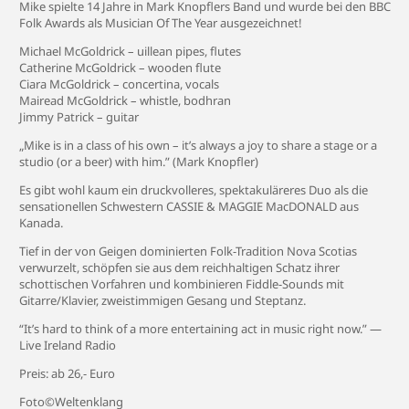
Mike spielte 14 Jahre in Mark Knopflers Band und wurde bei den BBC
Folk Awards als Musician Of The Year ausgezeichnet!
Michael McGoldrick – uillean pipes, flutes
Catherine McGoldrick – wooden flute
Ciara McGoldrick – concertina, vocals
Mairead McGoldrick – whistle, bodhran
Jimmy Patrick – guitar
„Mike is in a class of his own – it’s always a joy to share a stage or a
studio (or a beer) with him.” (Mark Knopfler)
Es gibt wohl kaum ein druckvolleres, spektakuläreres Duo als die
sensationellen Schwestern CASSIE & MAGGIE MacDONALD aus
Kanada.
Tief in der von Geigen dominierten Folk-Tradition Nova Scotias
verwurzelt, schöpfen sie aus dem reichhaltigen Schatz ihrer
schottischen Vorfahren und kombinieren Fiddle-Sounds mit
Gitarre/Klavier, zweistimmigen Gesang und Steptanz.
“It’s hard to think of a more entertaining act in music right now.” —
Live Ireland Radio
Preis: ab 26,- Euro
Foto©Weltenklang