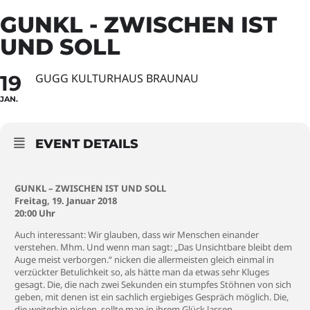
GUNKL - ZWISCHEN IST
UND SOLL
19
GUGG KULTURHAUS BRAUNAU
JAN.
EVENT DETAILS
GUNKL – ZWISCHEN IST UND SOLL
Freitag, 19. Januar 2018
20:00 Uhr
Auch interessant: Wir glauben, dass wir Menschen einander
verstehen. Mhm. Und wenn man sagt: „Das Unsichtbare bleibt dem
Auge meist verborgen.“ nicken die allermeisten gleich einmal in
verzückter Betulichkeit so, als hätte man da etwas sehr Kluges
gesagt. Die, die nach zwei Sekunden ein stumpfes Stöhnen von sich
geben, mit denen ist ein sachlich ergiebiges Gespräch möglich. Die,
die weiterhin nicken, sollte man in ihrem Glück lassen.