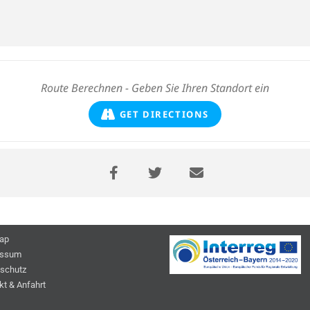
GET DIRECTIONS
ap
essum
schutz
kt & Anfahrt