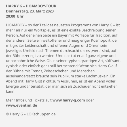
HARRY G – HOAMBOY-TOUR
Donnerstag, 23. März 2023
20:00 Uhr
HOAMBOY – so der Titel des neuesten Programms von Harry G – ist
mehr als nur ein Wortspiel, es ist eine exakte Beschreibung seiner
Person. Auf der einen Seite ein Bayer mit Vorliebe für Tradition, auf
der anderen Seite ein weltoffener und neugieriger Kosmopolit, der
mit großer Leidenschaft und offenen Augen und Ohren sein
jeweiliges Umfeld nach Themen durchsucht die es „wert“ sind, auf
der Bühne zerlegt zu werden. Und das tut er auf ganz eigene und
unnachahmliche Weise. Ob in seiner typisch grantigen Art, süffisant,
zynisch oder einfach ganz still betrachtend: Wenn sich Harry G auf
der Bühne mit Trends, Zeitgeschehen und Menschen
auseinandersetzt braucht sein Publikum starke Lachmuskeln. Ein
Abend mit Harry G ist nicht zum Ausruhen, es ist ein Abend voller
Energie und Intensität, der man sich als Zuschauer nicht entziehen
kann.
Mehr Infos
und Tickets auf:
www.harry-g.com
oder
www.eventim.de
© Harry G – LOKschuppen.de