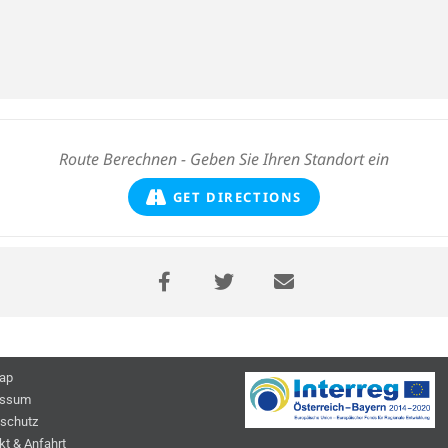
GET DIRECTIONS
ap
essum
schutz
kt & Anfahrt