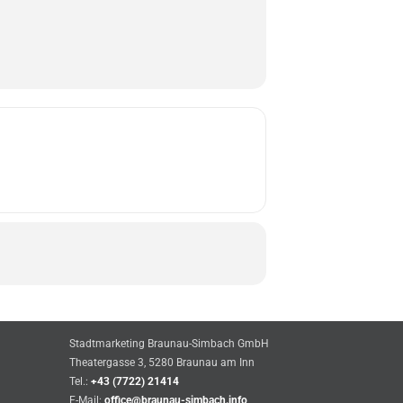
Stadtmarketing Braunau-Simbach GmbH
Theatergasse 3, 5280 Braunau am Inn
Tel.:
+43 (7722) 21414
E-Mail:
office@braunau-simbach.info