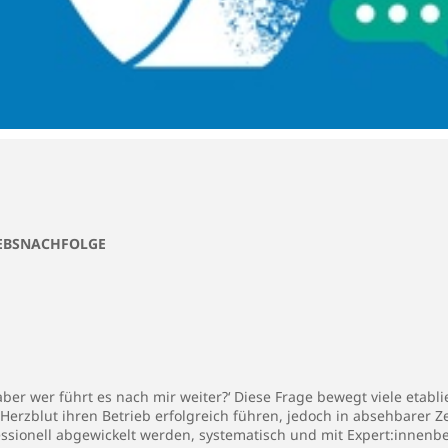
IEBSNACHFOLGE
aber wer führt es nach mir weiter?‘ Diese Frage bewegt viele etab
erzblut ihren Betrieb erfolgreich führen, jedoch in absehbarer 
fessionell abgewickelt werden, systematisch und mit Expert:innen