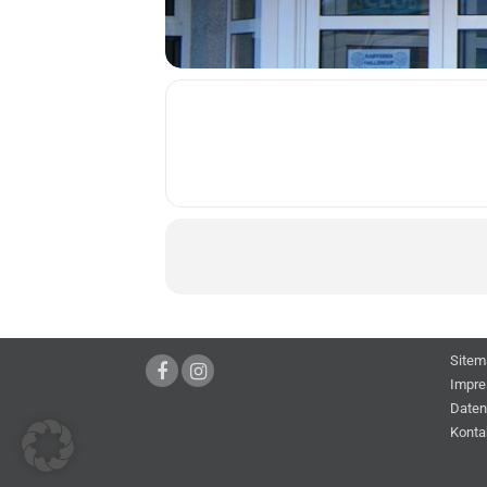
Sitem
Impr
Daten
Konta