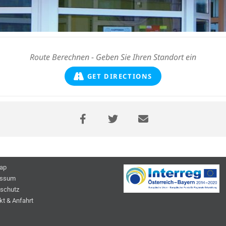
GET DIRECTIONS
ap
essum
schutz
kt & Anfahrt