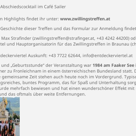
 Abschiedscocktail im Café Sailer
n Highlights findet ihr unter:
www.zwillingstreffen.at
n Geschichte dieser Treffen und das Formular zur Anmeldung find
Max Strafinder (zwillingstreffen@strafinger.at, +43 4242 44200) ode
tel und Hauptorganisatorin für das Zwillingstreffen in Braunau (chr
deckerviertel Auskunft: +43 7722 62644, info@entdeckerviertel.at
e
und „Geburtsstunde“ der Veranstaltung war
1984 am Faaker See 
mmer zu Fronleichnam in einem österreichischen Bundesland statt
e gemeinsame Zeit stehen auch heute noch im Vordergrund. Typisc
ungsreiches, buntes Programm, das für Spaß und Unterhaltung sorg
, wurde mehrfach bewiesen und hat einen wunderschöner Effekt mit 
nd das oftmals über weite Entfernungen.