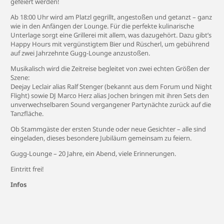
gefeiert werden!
Ab 18:00 Uhr wird am Platzl gegrillt, angestoßen und getanzt – ganz
wie in den Anfängen der Lounge. Für die perfekte kulinarische
Unterlage sorgt eine Grillerei mit allem, was dazugehört. Dazu gibt’s
Happy Hours mit vergünstigtem Bier und Rüscherl, um gebührend
auf zwei Jahrzehnte Gugg-Lounge anzustoßen.
Musikalisch wird die Zeitreise begleitet von zwei echten Größen der
Szene:
Deejay Leclair alias Ralf Stenger (bekannt aus dem Forum und Night
Flight) sowie DJ Marco Herz alias Jochen bringen mit ihren Sets den
unverwechselbaren Sound vergangener Partynächte zurück auf die
Tanzfläche.
Ob Stammgäste der ersten Stunde oder neue Gesichter – alle sind
eingeladen, dieses besondere Jubiläum gemeinsam zu feiern.
Gugg-Lounge – 20 Jahre, ein Abend, viele Erinnerungen.
Eintritt frei!
Infos