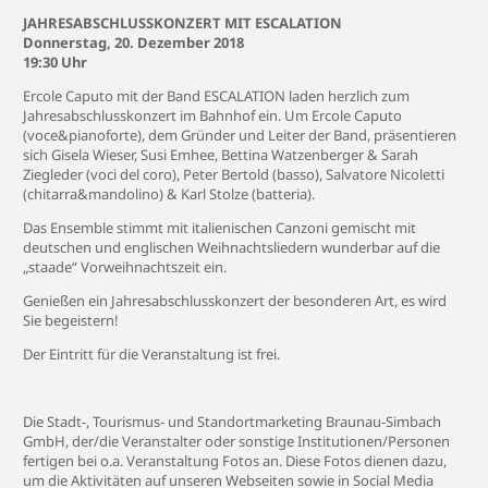
JAHRESABSCHLUSSKONZERT MIT ESCALATION
Donnerstag, 20. Dezember 2018
19:30 Uhr
Ercole Caputo mit der Band ESCALATION laden herzlich zum
Jahresabschlusskonzert im Bahnhof ein. Um Ercole Caputo
(voce&pianoforte), dem Gründer und Leiter der Band, präsentieren
sich Gisela Wieser, Susi Emhee, Bettina Watzenberger & Sarah
Ziegleder (voci del coro), Peter Bertold (basso), Salvatore Nicoletti
(chitarra&mandolino) & Karl Stolze (batteria).
Das Ensemble stimmt mit italienischen Canzoni gemischt mit
deutschen und englischen Weihnachtsliedern wunderbar auf die
„staade“ Vorweihnachtszeit ein.
Genießen ein Jahresabschlusskonzert der besonderen Art, es wird
Sie begeistern!
Der Eintritt für die Veranstaltung ist frei.
Die Stadt-, Tourismus- und Standortmarketing Braunau-Simbach
GmbH, der/die Veranstalter oder sonstige Institutionen/Personen
fertigen bei o.a. Veranstaltung Fotos an. Diese Fotos dienen dazu,
um die Aktivitäten auf unseren Webseiten sowie in Social Media