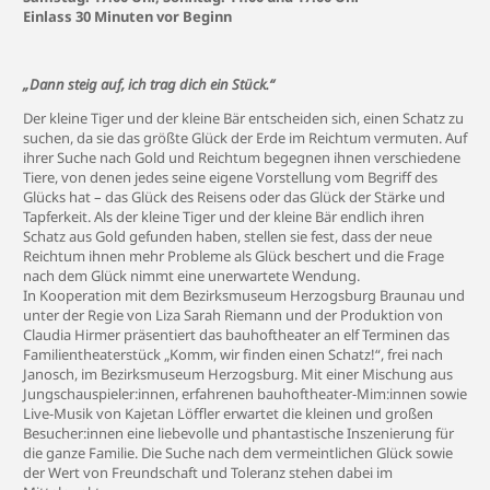
Einlass 30 Minuten vor Beginn
„Dann steig auf, ich trag dich ein Stück.“
Der kleine Tiger und der kleine Bär entscheiden sich, einen Schatz zu
suchen, da sie das größte Glück der Erde im Reichtum vermuten. Auf
ihrer Suche nach Gold und Reichtum begegnen ihnen verschiedene
Tiere, von denen jedes seine eigene Vorstellung vom Begriff des
Glücks hat – das Glück des Reisens oder das Glück der Stärke und
Tapferkeit. Als der kleine Tiger und der kleine Bär endlich ihren
Schatz aus Gold gefunden haben, stellen sie fest, dass der neue
Reichtum ihnen mehr Probleme als Glück beschert und die Frage
nach dem Glück nimmt eine unerwartete Wendung.
In Kooperation mit dem Bezirksmuseum Herzogsburg Braunau und
unter der Regie von Liza Sarah Riemann und der Produktion von
Claudia Hirmer präsentiert das bauhoftheater an elf Terminen das
Familientheaterstück „Komm, wir finden einen Schatz!“, frei nach
Janosch, im Bezirksmuseum Herzogsburg. Mit einer Mischung aus
Jungschauspieler:innen, erfahrenen bauhoftheater-Mim:innen sowie
Live-Musik von Kajetan Löffler erwartet die kleinen und großen
Besucher:innen eine liebevolle und phantastische Inszenierung für
die ganze Familie. Die Suche nach dem vermeintlichen Glück sowie
der Wert von Freundschaft und Toleranz stehen dabei im