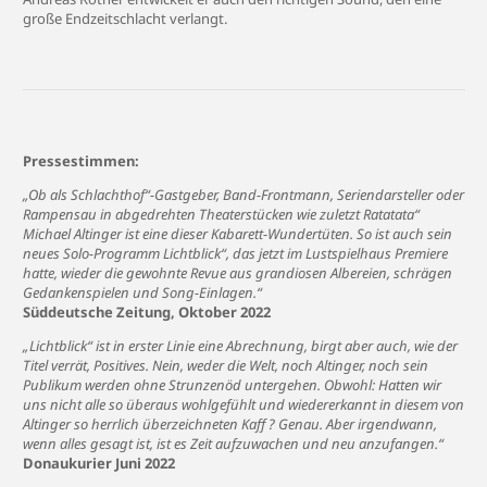
große Endzeitschlacht verlangt.
Pressestimmen:
„Ob als Schlachthof“-Gastgeber, Band-Frontmann, Seriendarsteller oder
Rampensau in abgedrehten Theaterstücken wie zuletzt Ratatata“
Michael Altinger ist eine dieser Kabarett-Wundertüten. So ist auch sein
neues Solo-Programm Lichtblick“, das jetzt im Lustspielhaus Premiere
hatte, wieder die gewohnte Revue aus grandiosen Albereien, schrägen
Gedankenspielen und Song-Einlagen.“
Süddeutsche Zeitung, Oktober 2022
„Lichtblick“ ist in erster Linie eine Abrechnung, birgt aber auch, wie der
Titel verrät, Positives. Nein, weder die Welt, noch Altinger, noch sein
Publikum werden ohne Strunzenöd untergehen. Obwohl: Hatten wir
uns nicht alle so überaus wohlgefühlt und wiedererkannt in diesem von
Altinger so herrlich überzeichneten Kaff ? Genau. Aber irgendwann,
wenn alles gesagt ist, ist es Zeit aufzuwachen und neu anzufangen.“
Donaukurier Juni 2022