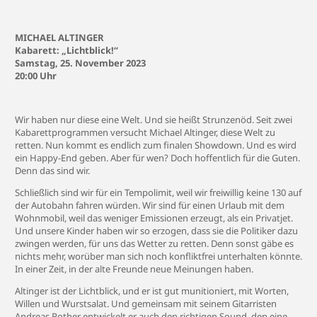
MICHAEL ALTINGER
Kabarett: „Lichtblick!“
Samstag, 25. November 2023
20:00 Uhr
Wir haben nur diese eine Welt. Und sie heißt Strunzenöd. Seit zwei
Kabarettprogrammen versucht Michael Altinger, diese Welt zu
retten. Nun kommt es endlich zum finalen Showdown. Und es wird
ein Happy-End geben. Aber für wen? Doch hoffentlich für die Guten.
Denn das sind wir.
Schließlich sind wir für ein Tempolimit, weil wir freiwillig keine 130 auf
der Autobahn fahren würden. Wir sind für einen Urlaub mit dem
Wohnmobil, weil das weniger Emissionen erzeugt, als ein Privatjet.
Und unsere Kinder haben wir so erzogen, dass sie die Politiker dazu
zwingen werden, für uns das Wetter zu retten. Denn sonst gäbe es
nichts mehr, worüber man sich noch konfliktfrei unterhalten könnte.
In einer Zeit, in der alte Freunde neue Meinungen haben.
Altinger ist der Lichtblick, und er ist gut munitioniert, mit Worten,
Willen und Wurstsalat. Und gemeinsam mit seinem Gitarristen
Andreas Rother entwickelt er auch den richtigen Sound, den eine