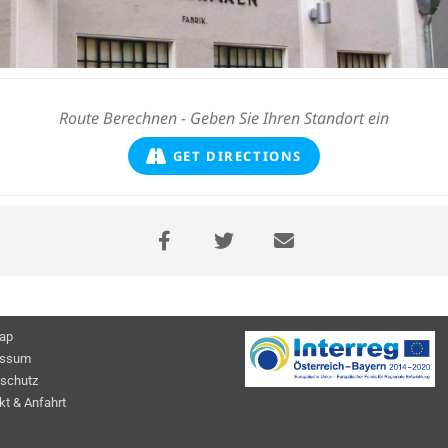
GET DIRECTIONS
ap
essum
schutz
kt & Anfahrt