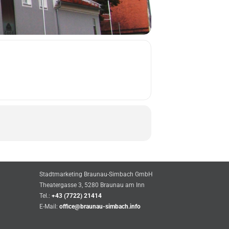
Stadtmarketing Braunau-Simbach GmbH
Theatergasse 3, 5280 Braunau am Inn
Tel.:
+43 (7722) 21414
E-Mail:
office@braunau-simbach.info