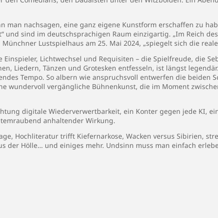
 man nachsagen, eine ganz eigene Kunstform erschaffen zu haben
t“ und sind im deutschsprachigen Raum einzigartig. „Im Reich des
 Münchner Lustspielhaus am 25. Mai 2024, „spiegelt sich die reale
inspieler, Lichtwechsel und Requisiten – die Spielfreude, die Se
nen, Liedern, Tänzen und Grotesken entfesseln, ist längst legend
endes Tempo. So albern wie anspruchsvoll entwerfen die beiden S
 eine wundervoll vergängliche Bühnenkunst, die im Moment zwisch
ichtung digitale Wiederverwertbarkeit, ein Konter gegen jede KI, 
atemraubend anhaltender Wirkung.
age, Hochliteratur trifft Kiefernarkose, Wacken versus Sibirien, s
aus der Hölle… und einiges mehr. Undsinn muss man einfach erleb