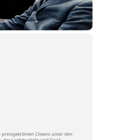
n preisgekrönten Clowns unter den
d, der Lachmuskeln und Geist