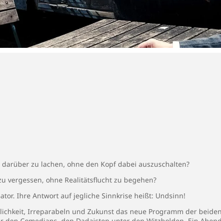
h, darüber zu lachen, ohne den Kopf dabei auszuschalten?
t zu vergessen, ohne Realitätsflucht zu begehen?
ator. Ihre Antwort auf jegliche Sinnkrise heißt: Undsinn!
klichkeit, Irreparabeln und Zukunst das neue Programm der beide
ter den Comedians, den Dadaisten unter den Witzbolden. Ein Aben