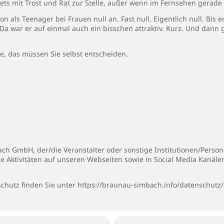
ts mit Trost und Rat zur Stelle, außer wenn im Fernsehen gerade „D
n als Teenager bei Frauen null an. Fast null. Eigentlich null. Bis 
 war er auf ein­mal auch ein bisschen attraktiv. Kurz. Und dann
ie, das müssen Sie selbst entscheiden.
h GmbH, der/die Veranstalter oder sonstige Institutionen/Persone
ie Aktivitäten auf unseren Webseiten sowie in Social Media Kanäl
chutz finden Sie unter
https://braunau-simbach.info/datenschutz/