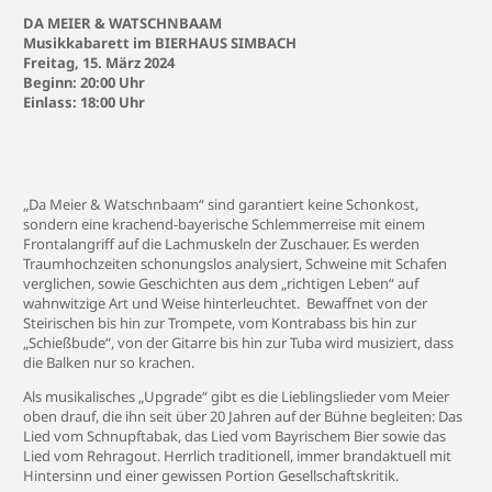
DA MEIER & WATSCHNBAAM
Musikkabarett im BIERHAUS SIMBACH
Freitag, 15. März 2024
Beginn: 20
:00 Uhr
Einlass:
18:00 Uhr
„Da Meier & Watschnbaam“ sind garantiert keine Schonkost,
sondern eine krachend-bayerische Schlemmerreise mit einem
Frontalangriff auf die Lachmuskeln der Zuschauer. Es werden
Traumhochzeiten schonungslos analysiert, Schweine mit Schafen
verglichen, sowie Geschichten aus dem „richtigen Leben“ auf
wahnwitzige Art und Weise hinterleuchtet. Bewaffnet von der
Steirischen bis hin zur Trompete, vom Kontrabass bis hin zur
„Schießbude“, von der Gitarre bis hin zur Tuba wird musiziert, dass
die Balken nur so krachen.
Als musikalisches „Upgrade“ gibt es die Lieblingslieder vom Meier
oben drauf, die ihn seit über 20 Jahren auf der Bühne begleiten: Das
Lied vom Schnupftabak, das Lied vom Bayrischem Bier sowie das
Lied vom Rehragout. Herrlich traditionell, immer brandaktuell mit
Hintersinn und einer gewissen Portion Gesellschaftskritik.