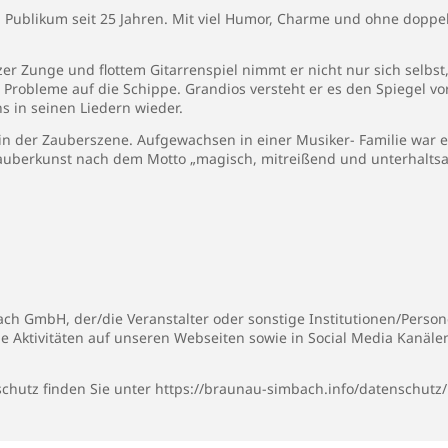
n Publikum seit 25 Jahren. Mit viel Humor, Charme und ohne dopp
tzer Zunge und flottem Gitarrenspiel nimmt er nicht nur sich selb
 Probleme auf die Schippe. Grandios versteht er es den Spiegel 
s in seinen Liedern wieder.
 der Zauberszene. Aufgewachsen in einer Musiker- Familie war er
auberkunst nach dem Motto „magisch, mitreißend und unterhalts
h GmbH, der/die Veranstalter oder sonstige Institutionen/Persone
ie Aktivitäten auf unseren Webseiten sowie in Social Media Kanäl
chutz finden Sie unter
https://braunau-simbach.info/datenschutz/