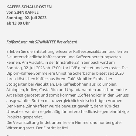
KAFFEE-SCHAU-RÖSTEN
von SINNKAFFEE
Sonntag, 02. Juli 2023
ab 13:00 Uhr
Kaffeerösten mit SINNKAFFEE live erleben!
Erleben Sie die Entstehung erlesener Kaffeespezialitäten und lernen
Sie unterschiedliche Kaffeesorten und Kaffeezubereitungsarten
kennen. Am Viadukt, in der Innstraße 28 in Simbach wird am
Sonntag, 02. Juli 2023 ab 13:00 Uhr LIVE geröstet und verkostet. Die
Diplom-Kaffee-Sommelière Christina Scherbacher bietet seit 2020
ihren köstlichen Kaffee aus ihrem Café-Mobil im Simbacher
Stolzgarten bei Viadukt an. Die Kaffeebohnen aus Kolumbien,
Äthiopien, Indien, Costa Rica und Uganda werden auf schonendste
Art selbst geröstet und somit kommen „Coffeeholics“ in den Genuss
ausgewählter Sorten mit unvergleichlich vielschichtigen Aromen.
Der Name „SinnKaffee“ wurde bewusst gewählt, denn 10% des
Umsatzes werden regelmäßig für unterschiedlichste gemeinnützige
Projekte gespendet.
Die Veranstaltung findet unter freiem Himmel und nur bei guter
Witterung statt. Der Eintritt ist frei.