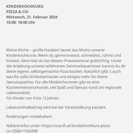
KINDERKOCHKURS:
PIZZA & CO:
Mittwoch, 21. Februar 2024
15:00- 18:00 Uhr
Kleine Köche – große Hauben! lautet das Motto unserer
Kinderkochkurse. Wenn du gerne knetest, schneidest, rührst und
kostest, dann bist du bei diesem Praxisseminar goldrichtig. Unter
der Anleitung unserer erfahrenen Seminarbäuerinnen kannst du dir
deine eigene, selbstgemachte Pizza backen. Natürlich gibt´s auch
was für süße Schleckermäuler und einiges mehr für kleine
Genussspechte. Für alle Miniköche:innen gibt es eine
Küchenmeisterurkunde, viel Spaß und Genuss rund um regionale
Lebensmittel.
Für Kinder von 6 bis 12 Jahren.
Lebensmittelbeitrag wird bei der Veranstalltung kassiert.
Änderungen vorbehalten!
Nähere Infos unter:
https://ooe.lfi.at/kinderkochkurs-pizza-
co+2500+1554398