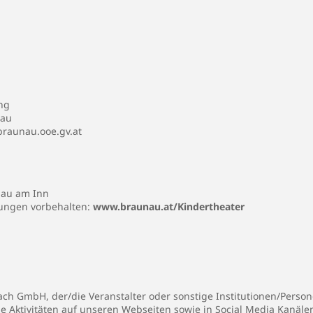
ng
nau
raunau.ooe.gv.at
nau am Inn
ungen vorbehalten:
www.braunau.at/Kindertheater
h GmbH, der/die Veranstalter oder sonstige Institutionen/Persone
ie Aktivitäten auf unseren Webseiten sowie in Social Media Kanäl