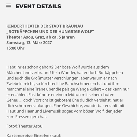
EVENT DETAILS
KINDERTHEATER DER STADT BRAUNAU
„ROTKÄPPCHEN UND DER HUNGRIGE WOLF“
Theater Asou, Graz, ab ca. 5 Jahren
Samstag, 13. März 2027
15:00 Uhr
Habt ihr es schon gehört? Der böse Wolf wurde aus dem
Märchenland verbrannt! Kein Wunder, hat er doch Rotkäppchen
und auch die Großmutter verschlungen. aber warum er nach
Zwiebeln reicht, so fürchterliche Bauchschmerzen hat und ihm
manchmal eine Träne über die pelzige Wange kullert – das kann nur
er erzählen. Fast könnte er einem leidtun mit seinem lauten
Geheul… doch Vorsicht ist geboten! Ehe du dich versiehst, hat er
dich schon verschlungen. Eine Geschichte, wunderbar erzählt mit
Haut und Haar und Livemusik sogar. Vom bösen Wolf, der jeden
zum Fressen gern hat.
Foto©Theater Asou
Kartenpreise Einzelverkauf: