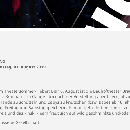
ANG
mstag, 03. August 2019
m Theatersommer-Fieber: Bis 10. August ist die
Bauhoftheater Br
tz Braunau – zu Gange. Um nach der Vorstellung abzufeiern, abzu
 Hände zu schütteln und Babys zu knutschen (bzw. Babes ab 18 Jah
, Freitag und Samstag gleichermaßen aufgefordert ins kinski. z
ereit und das kinski.-Team freut sich auf wild geschminkte und/ode
ossene Gesellschaft