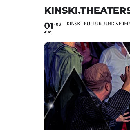
KINSKI.THEATE
01
KINSKI. KULTUR- UND VERE
03
AUG.