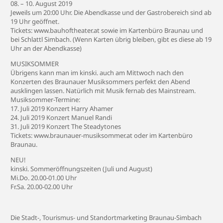
08. – 10. August 2019
Jeweils um 20:00 Uhr. Die Abendkasse und der Gastrobereich sind ab
19 Uhr geöffnet.
Tickets:
www.bauhoftheater.at
sowie im Kartenbüro Braunau und
bei Schlattl Simbach. (Wenn Karten übrig bleiben, gibt es diese ab 19
Uhr an der Abendkasse)
MUSIKSOMMER
Übrigens kann man im kinski. auch am Mittwoch nach den
Konzerten des
Braunauer Musiksommers
perfekt den Abend
ausklingen lassen. Natürlich mit Musik fernab des Mainstream.
Musiksommer-Termine:
17. Juli 2019 Konzert Harry Ahamer
24. Juli 2019 Konzert Manuel Randi
31. Juli 2019 Konzert The Steadytones
Tickets:
www.braunauer-musiksommer.at
oder im Kartenbüro
Braunau.
NEU!
kinski. Sommeröffnungszeiten (Juli und August)
Mi.Do. 20.00-01.00 Uhr
Fr.Sa. 20.00-02.00 Uhr
Die Stadt-, Tourismus- und Standortmarketing Braunau-Simbach