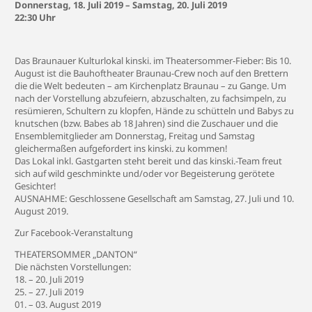
Donnerstag, 18. Juli 2019 – Samstag, 20. Juli 2019
22:30 Uhr
Das Braunauer Kulturlokal
kinski.
im Theatersommer-Fieber: Bis 10.
August ist die
Bauhoftheater Braunau
-Crew noch auf den Brettern
die die Welt bedeuten – am Kirchenplatz Braunau – zu Gange. Um
nach der Vorstellung abzufeiern, abzuschalten, zu fachsimpeln, zu
resümieren, Schultern zu klopfen, Hände zu schütteln und Babys zu
knutschen (bzw. Babes ab 18 Jahren) sind die Zuschauer und die
Ensemblemitglieder am Donnerstag, Freitag und Samstag
gleichermaßen aufgefordert ins kinski. zu kommen!
Das Lokal inkl. Gastgarten steht bereit und das kinski.-Team freut
sich auf wild geschminkte und/oder vor Begeisterung gerötete
Gesichter!
AUSNAHME: Geschlossene Gesellschaft am Samstag, 27. Juli und 10.
August 2019.
Zur
Facebook-Veranstaltung
THEATERSOMMER „DANTON“
Die nächsten Vorstellungen:
18. – 20. Juli 2019
25. – 27. Juli 2019
01. – 03. August 2019