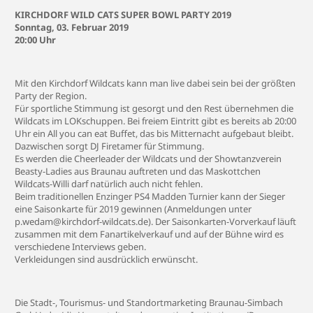
KIRCHDORF WILD CATS SUPER BOWL PARTY 2019
Sonntag, 03. Februar 2019
20:00 Uhr
Mit den Kirchdorf Wildcats kann man live dabei sein bei der größten
Party der Region.
Für sportliche Stimmung ist gesorgt und den Rest übernehmen die
Wildcats im LOKschuppen. Bei freiem Eintritt gibt es bereits ab 20:00
Uhr ein All you can eat Buffet, das bis Mitternacht aufgebaut bleibt.
Dazwischen sorgt DJ Firetamer für Stimmung.
Es werden die Cheerleader der Wildcats und der Showtanzverein
Beasty-Ladies aus Braunau auftreten und das Maskottchen
Wildcats-Willi darf natürlich auch nicht fehlen.
Beim traditionellen Enzinger PS4 Madden Turnier kann der Sieger
eine Saisonkarte für 2019 gewinnen (Anmeldungen unter
p.wedam@kirchdorf-wildcats.de). Der Saisonkarten-Vorverkauf läuft
zusammen mit dem Fanartikelverkauf und auf der Bühne wird es
verschiedene Interviews geben.
Verkleidungen sind ausdrücklich erwünscht.
Die Stadt-, Tourismus- und Standortmarketing Braunau-Simbach