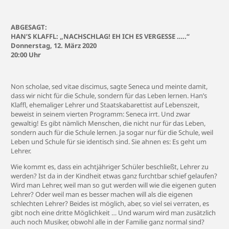
ABGESAGT:
HAN’S KLAFFL: „NACHSCHLAG! EH ICH ES VERGESSE …..“
Donnerstag, 12. März 2020
20:00 Uhr
Non scholae, sed vitae discimus, sagte Seneca und meinte damit,
dass wir nicht für die Schule, sondern für das Leben lernen. Han’s
Klaffl, ehemaliger Lehrer und Staatskabarettist auf Lebenszeit,
beweist in seinem vierten Programm: Seneca irrt. Und zwar
gewaltig! Es gibt nämlich Menschen, die nicht nur für das Leben,
sondern auch für die Schule lernen. Ja sogar nur für die Schule, weil
Leben und Schule für sie identisch sind. Sie ahnen es: Es geht um
Lehrer.
Wie kommt es, dass ein achtjähriger Schüler beschließt, Lehrer zu
werden? Ist da in der Kindheit etwas ganz furchtbar schief gelaufen?
Wird man Lehrer, weil man so gut werden will wie die eigenen guten
Lehrer? Oder weil man es besser machen will als die eigenen
schlechten Lehrer? Beides ist möglich, aber, so viel sei verraten, es
gibt noch eine dritte Möglichkeit … Und warum wird man zusätzlich
auch noch Musiker, obwohl alle in der Familie ganz normal sind?