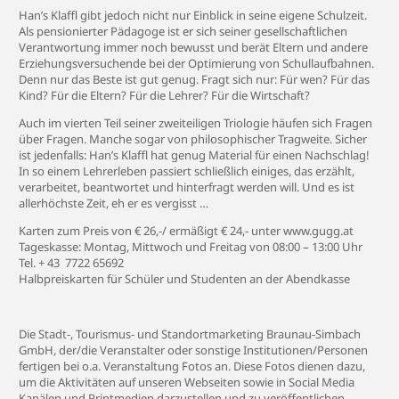
Han’s Klaffl gibt jedoch nicht nur Einblick in seine eigene Schulzeit.
Als pensionierter Pädagoge ist er sich seiner gesellschaftlichen
Verantwortung immer noch bewusst und berät Eltern und andere
Erziehungsversuchende bei der Optimierung von Schullaufbahnen.
Denn nur das Beste ist gut genug. Fragt sich nur: Für wen? Für das
Kind? Für die Eltern? Für die Lehrer? Für die Wirtschaft?
Auch im vierten Teil seiner zweiteiligen Triologie häufen sich Fragen
über Fragen. Manche sogar von philosophischer Tragweite. Sicher
ist jedenfalls: Han’s Klaffl hat genug Material für einen Nachschlag!
In so einem Lehrerleben passiert schließlich einiges, das erzählt,
verarbeitet, beantwortet und hinterfragt werden will. Und es ist
allerhöchste Zeit, eh er es vergisst …
Karten zum Preis von € 26,-/ ermäßigt € 24,- unter www.gugg.at
Tageskasse: Montag, Mittwoch und Freitag von 08:00 – 13:00 Uhr
Tel. + 43 7722 65692
Halbpreiskarten für Schüler und Studenten an der Abendkasse
Die Stadt-, Tourismus- und Standortmarketing Braunau-Simbach
GmbH, der/die Veranstalter oder sonstige Institutionen/Personen
fertigen bei o.a. Veranstaltung Fotos an. Diese Fotos dienen dazu,
um die Aktivitäten auf unseren Webseiten sowie in Social Media
Kanälen und Printmedien darzustellen und zu veröffentlichen.