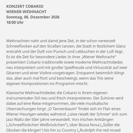
KONZERT COBARIO
WIENER WEIHNACHT
Sonntag, 06. Dezember 2026
18:00 Uhr
Weihnachten naht und damit jene Zeit, in der schon vereinzelt
Schneeflocken auf den Straßen tanzen, die Stadt in festlichem Glanz
erstrahlt und der Duft von Punsch und Lebkuchen in der Luft liegt.
Es ist die Zeit für besondere Lieder. In ihrer „Wiener Weihnacht“
präsentiert Cobario traditionelle sowie moderne Weihnachtslieder,
neu interpretiert und mit großer Spielfreude und Virtuosität auf zwei
Gitarren und einer Violine vorgetragen. Entspannt besinnlich klingt
das, aber auch mal flott und beschwingt, wenn das Trio seine
eigenen Kompositionen ins Programm mischt.
Klassische Weihnachtslieder, die Cobario in ihrem eigenen
instrumentalen Stil neu und frisch interpretieren. Der Zuhörer wird
dabei auf eine Reise mitgenommen, die viele musikalische
Überraschungen birgt: „O Tannenbaum“ findet sich im Flair eines
Wiener Heurigen wieder, während „Leise rieselt der Schnee“ sich zum
Jazz Waltz der 50er Jahre verwandelt. Von irischen Anklängen
(„Schneeflöckchen Weißröckchen“), über Bossa Nova („Süßer die
Glocken die klingen“) bis hin zu Country („Rudolph the red nosed