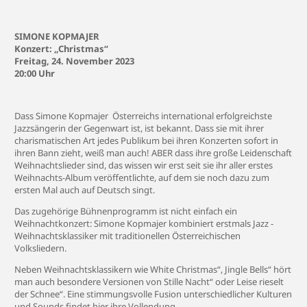
SIMONE KOPMAJER
Konzert: „Christmas“
Freitag, 24. November 2023
20:00 Uhr
Dass Simone Kopmajer Österreichs international erfolgreichste
Jazzsängerin der Gegenwart ist, ist bekannt. Dass sie mit ihrer
charismatischen Art jedes Publikum bei ihren Konzerten sofort in
ihren Bann zieht, weiß man auch! ABER dass ihre große Leidenschaft
Weihnachtslieder sind, das wissen wir erst seit sie ihr aller erstes
Weihnachts-Album veröffentlichte, auf dem sie noch dazu zum
ersten Mal auch auf Deutsch singt.
Das zugehörige Bühnenprogramm ist nicht einfach ein
Weihnachtkonzert: Simone Kopmajer kombiniert erstmals Jazz -
Weihnachtsklassiker mit traditionellen Österreichischen
Volksliedern.
Neben Weihnachtsklassikern wie White Christmas“, Jingle Bells“ hört
man auch besondere Versionen von Stille Nacht“ oder Leise rieselt
der Schnee“. Eine stimmungsvolle Fusion unterschiedlicher Kulturen
und Sounds findet hier ihre Vollendung.